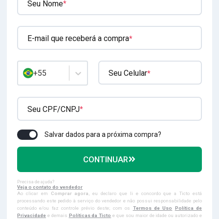
Seu Nome
*
E-mail que receberá a compra
*
+55
Seu Celular
*
Seu CPF/CNPJ
*
Salvar dados para a próxima compra?
CONTINUAR
Precisa de ajuda?
Veja o contato do vendedor
Ao clicar em
Comprar agora
, eu declaro que li e concordo que a Ticto está
processando este pedido à serviço do vendedor e não possui responsabilidade pelo
conteúdo e/ou faz controle prévio deste; com os
Termos de Uso
Política de
Privacidade
e demais
Políticas da Ticto
e que sou maior de idade ou autorizado e