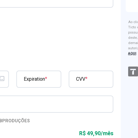
Ao cl
Ticto
possu
dest
dema
autor
AQUI
.
*
*
Expiration
CVV
BPRODUÇÕES
R$ 49,90/mês