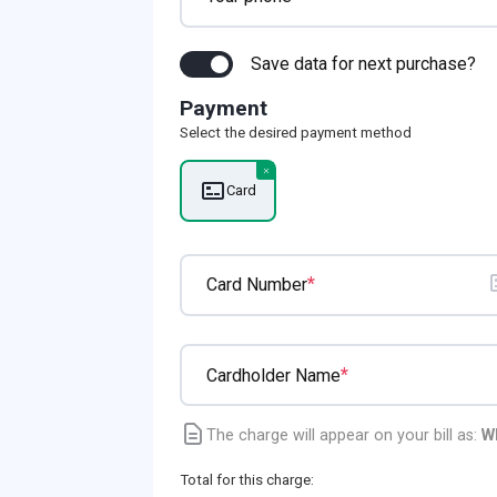
Save data for next purchase?
Payment
Select the desired payment method
Card
*
Card Number
*
Cardholder Name
The charge will appear on your bill as:
W
Total for this charge: