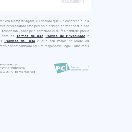
icar em
Comprar agora
, eu declaro que li e concordo que a
 está processando este pedido à serviço do vendedor e não
i responsabilidade pelo conteúdo e/ou faz controle prévio
e; com os
Termos de Uso
Política de Privacidade
e
is
Políticas da Ticto
e que sou maior de idade ou
izado e acompanhado por um responsável legal. Saiba mais
PROTECTED BY
TICTO TECHNOLOGY
©
2026
-
All rights reserved