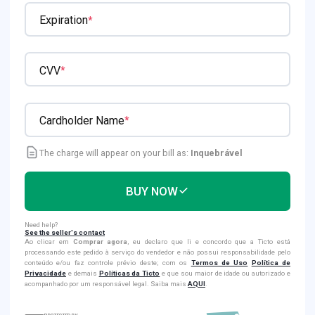
Expiration
*
CVV
*
Cardholder Name
*
The charge will appear on your bill as:
Inquebrável
BUY NOW
Need help?
See the seller's contact
Ao clicar em
Comprar agora
, eu declaro que li e concordo que a Ticto está
processando este pedido à serviço do vendedor e não possui responsabilidade pelo
conteúdo e/ou faz controle prévio deste; com os
Termos de Uso
Política de
Privacidade
e demais
Políticas da Ticto
e que sou maior de idade ou autorizado e
acompanhado por um responsável legal. Saiba mais
AQUI
.