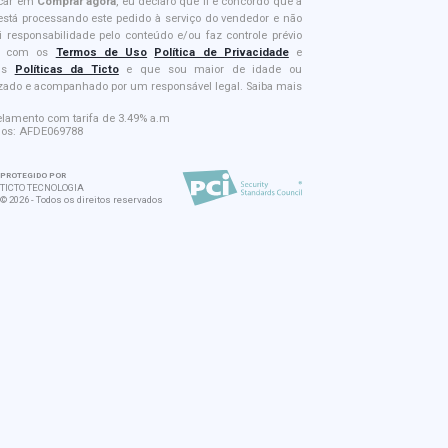
icar em
Comprar agora
, eu declaro que li e concordo que a
 está processando este pedido à serviço do vendedor e não
i responsabilidade pelo conteúdo e/ou faz controle prévio
e; com os
Termos de Uso
Política de Privacidade
e
is
Políticas da Ticto
e que sou maior de idade ou
izado e acompanhado por um responsável legal. Saiba mais
elamento com tarifa de 3.49% a.m
dos
:
AFDE069788
PROTEGIDO POR
TICTO TECNOLOGIA
©
2026
-
Todos os direitos reservados