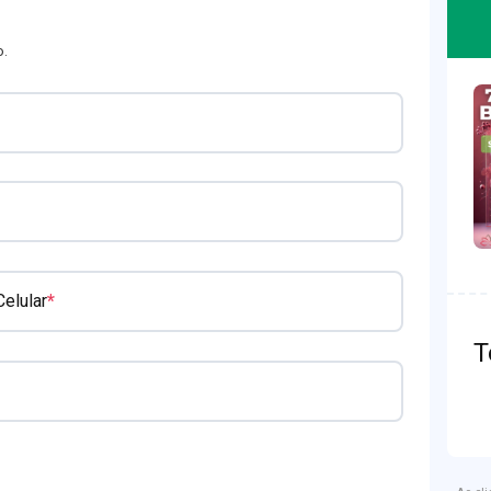
o.
*
elular
T