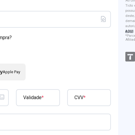
Ao cl
Ticto
possu
dest
dema
autor
AQUI
.
*Parc
ompra?
Afilia
Apple Pay
*
*
Validade
CVV